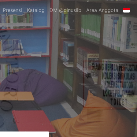
Presensi
Katalog
DM @dinuslib
Area Anggota