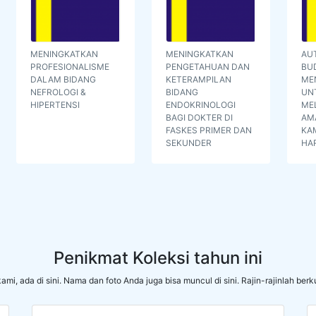
MENINGKATKAN
MENINGKATKAN
AUT
PROFESIONALISME
PENGETAHUAN DAN
BUD
DALAM BIDANG
KETERAMPILAN
ME
NEFROLOGI &
BIDANG
UN
HIPERTENSI
ENDOKRINOLOGI
ME
BAGI DOKTER DI
AM
FASKES PRIMER DAN
KAM
SEKUNDER
HA
Penikmat Koleksi tahun ini
ami, ada di sini. Nama dan foto Anda juga bisa muncul di sini. Rajin-rajinlah b